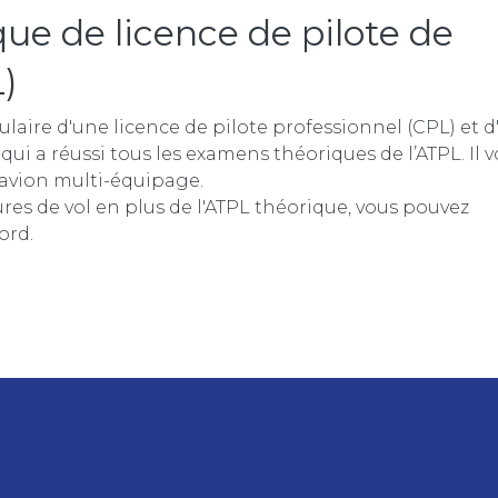
 de licence de pilote de
)
laire d'une licence de pilote professionnel (CPL) et 
 qui a réussi tous les examens théoriques de l’ATPL. Il 
 avion multi-équipage.
ures de vol en plus de l'ATPL théorique, vous pouvez
ord.