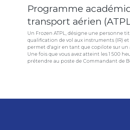
Programme académique
transport aérien (ATPL
Un Frozen ATPL, désigne une personne titu
qualification de vol aux instruments (IR) et
permet d'agir en tant que copilote sur un
Une fois que vous avez atteint les 1 500 he
prétendre au poste de Commandant de B