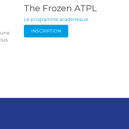
The Frozen ATPL
Le programme académique
INSCRIPTION
d'une
vous